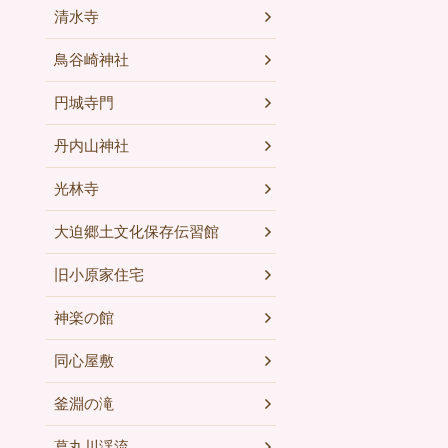
清水寺
鳥谷崎神社
円城寺門
丹内山神社
光林寺
大迫郷土文化保存伝習館
旧小原家住宅
神楽の館
同心屋敷
釜淵の滝
葛丸川渓流