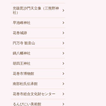
兜跋毘沙門天立像（三熊野神
社）
早池峰神社
花巻城跡
円万寺 観音山
鏑八幡神社
胡四王神社
花巻市博物館
南部杜氏伝承館
花巻市総合文化財センター
るんびにい美術館