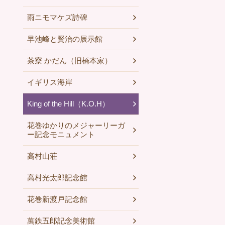
雨ニモマケズ詩碑
早池峰と賢治の展示館
茶寮 かだん（旧橋本家）
イギリス海岸
King of the Hill（K.O.H）
花巻ゆかりのメジャーリーガ
ー記念モニュメント
高村山荘
高村光太郎記念館
花巻新渡戸記念館
萬鉄五郎記念美術館