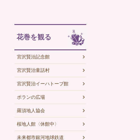
花巻を観る
宮沢賢治記念館
宮沢賢治童話村
宮沢賢治イーハトーブ館
ポランの広場
羅須地人協会
桜地人館〈休館中〉
未来都市銀河地球鉄道