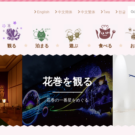
English
中文簡体
中文繁体
ไทย
한글
般社団法人花巻観光協会[岩手県花巻市] イーハトーブの一番星を
観る
泊まる
遊ぶ
食べる
お
花巻を観る
花巻の一番星をめぐる