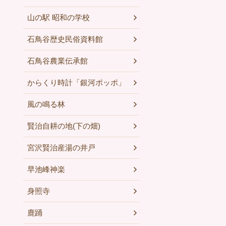
山の駅 昭和の学校
石鳥谷歴史民俗資料館
石鳥谷農業伝承館
からくり時計「銀河ポッポ」
風の鳴る林
賢治自耕の地(下の畑)
宮沢賢治産湯の井戸
早池峰神楽
身照寺
鹿踊