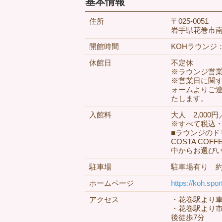
基本情報
住所
〒025-0051
岩手県花巻市南新
開館時間
KOHラウンジ：
休館日
不定休
※ラウンジ営業
※営業日に関す
ォームよりご
たします。
入館料
大人 2,000
※すべて税込
■ラウンジのド
COSTA C
中からお選び
駐車場
駐車場有り 約
ホームページ
https://koh.sport
アクセス
・花巻駅より車
・花巻駅より
後徒歩7分