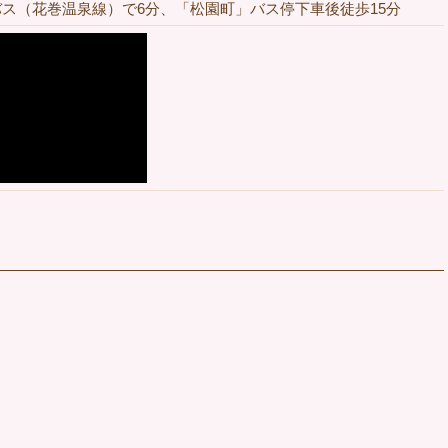
ス（花巻温泉線）で6分、「松園町」バス停下車後徒歩15分