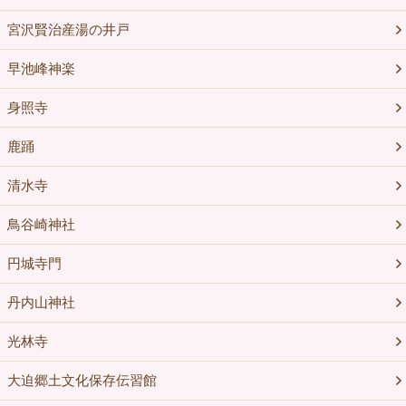
宮沢賢治産湯の井戸
早池峰神楽
身照寺
鹿踊
清水寺
鳥谷崎神社
円城寺門
丹内山神社
光林寺
大迫郷土文化保存伝習館