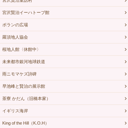
宮沢賢治童話村
宮沢賢治イーハトーブ館
ポランの広場
羅須地人協会
桜地人館〈休館中〉
未来都市銀河地球鉄道
雨ニモマケズ詩碑
早池峰と賢治の展示館
茶寮 かだん（旧橋本家）
イギリス海岸
King of the Hill（K.O.H）