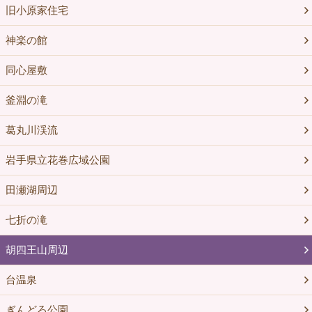
旧小原家住宅
神楽の館
同心屋敷
釜淵の滝
葛丸川渓流
岩手県立花巻広域公園
田瀬湖周辺
七折の滝
胡四王山周辺
台温泉
ぎんどろ公園