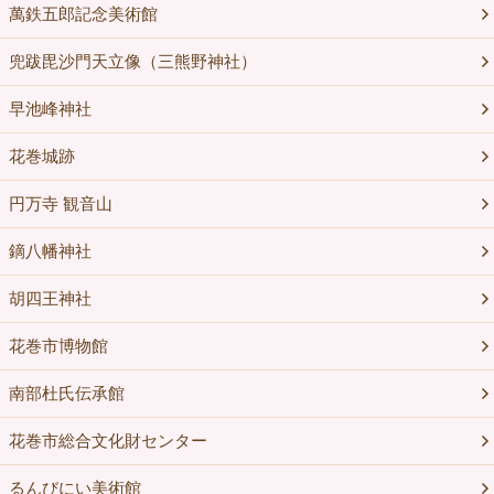
萬鉄五郎記念美術館
兜跋毘沙門天立像（三熊野神社）
早池峰神社
花巻城跡
円万寺 観音山
鏑八幡神社
胡四王神社
花巻市博物館
南部杜氏伝承館
花巻市総合文化財センター
るんびにい美術館