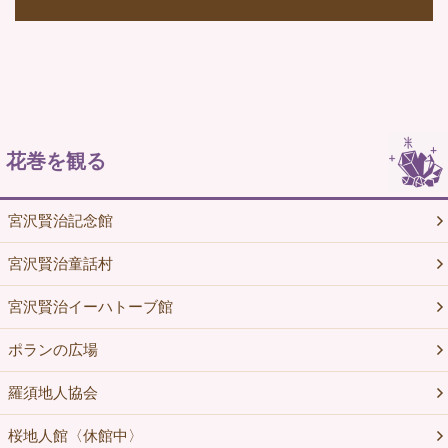
花巻を観る
宮沢賢治記念館
宮沢賢治童話村
宮沢賢治イーハトーブ館
ポランの広場
羅須地人協会
桜地人館〈休館中〉