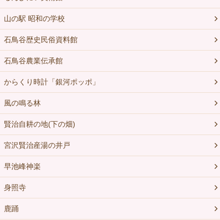
山の駅 昭和の学校
石鳥谷歴史民俗資料館
石鳥谷農業伝承館
からくり時計「銀河ポッポ」
風の鳴る林
賢治自耕の地(下の畑)
宮沢賢治産湯の井戸
早池峰神楽
身照寺
鹿踊