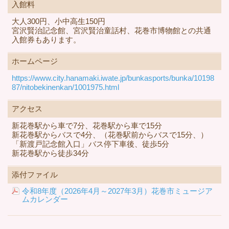
入館料
大人300円、小中高生150円
宮沢賢治記念館、宮沢賢治童話村、花巻市博物館との共通
入館券もあります。
ホームページ
https://www.city.hanamaki.iwate.jp/bunkasports/bunka/10198
87/nitobekinenkan/1001975.html
アクセス
新花巻駅から車で7分、花巻駅から車で15分
新花巻駅からバスで4分、（花巻駅前からバスで15分、）
「新渡戸記念館入口」バス停下車後、徒歩5分
新花巻駅から徒歩34分
添付ファイル
令和8年度（2026年4月～2027年3月）花巻市ミュージア
ムカレンダー