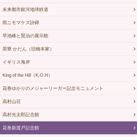
未来都市銀河地球鉄道
雨ニモマケズ詩碑
早池峰と賢治の展示館
茶寮 かだん（旧橋本家）
イギリス海岸
King of the Hill（K.O.H）
花巻ゆかりのメジャーリーガー記念モニュメント
高村山荘
高村光太郎記念館
花巻新渡戸記念館