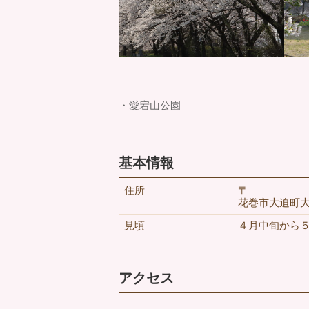
・愛宕山公園
基本情報
住所
〒
花巻市大迫町大
見頃
４月中旬から
アクセス