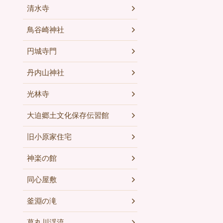
清水寺
鳥谷崎神社
円城寺門
丹内山神社
光林寺
大迫郷土文化保存伝習館
旧小原家住宅
神楽の館
同心屋敷
釜淵の滝
葛丸川渓流