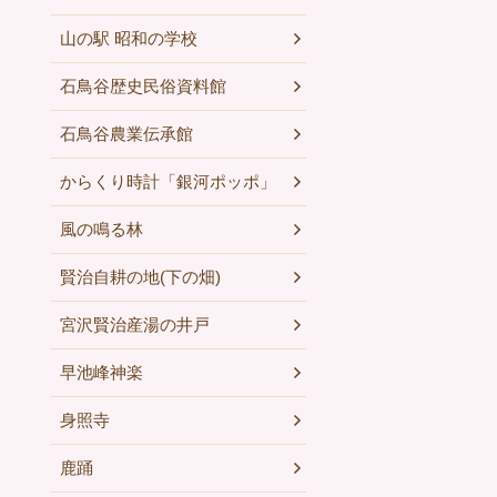
山の駅 昭和の学校
石鳥谷歴史民俗資料館
石鳥谷農業伝承館
からくり時計「銀河ポッポ」
風の鳴る林
賢治自耕の地(下の畑)
宮沢賢治産湯の井戸
早池峰神楽
身照寺
鹿踊