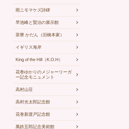
雨ニモマケズ詩碑
早池峰と賢治の展示館
茶寮 かだん（旧橋本家）
イギリス海岸
King of the Hill（K.O.H）
花巻ゆかりのメジャーリーガ
ー記念モニュメント
高村山荘
高村光太郎記念館
花巻新渡戸記念館
萬鉄五郎記念美術館