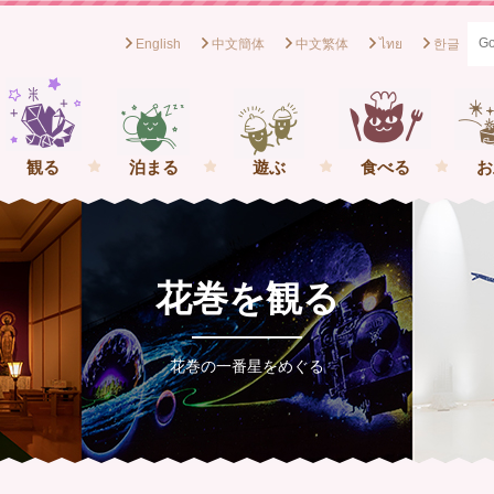
English
中文簡体
中文繁体
ไทย
한글
般社団法人花巻観光協会[岩手県花巻市] イーハトーブの一番星を
観る
泊まる
遊ぶ
食べる
お
花巻を観る
花巻の一番星をめぐる