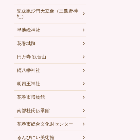
兜跋毘沙門天立像（三熊野神
社）
早池峰神社
花巻城跡
円万寺 観音山
鏑八幡神社
胡四王神社
花巻市博物館
南部杜氏伝承館
花巻市総合文化財センター
るんびにい美術館