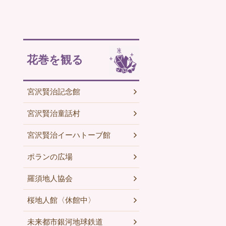
花巻を観る
宮沢賢治記念館
宮沢賢治童話村
宮沢賢治イーハトーブ館
ポランの広場
羅須地人協会
桜地人館〈休館中〉
未来都市銀河地球鉄道