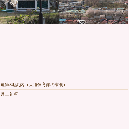
迫第3地割内（大迫体育館の東側）
５月上旬頃