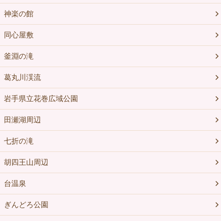
神楽の館
同心屋敷
釜淵の滝
葛丸川渓流
岩手県立花巻広域公園
田瀬湖周辺
七折の滝
胡四王山周辺
台温泉
ぎんどろ公園