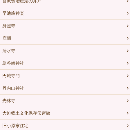
宮沢賢治産湯の井戸
早池峰神楽
身照寺
鹿踊
清水寺
鳥谷崎神社
円城寺門
丹内山神社
光林寺
大迫郷土文化保存伝習館
旧小原家住宅