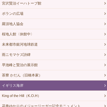
宮沢賢治イーハトーブ館
ポランの広場
羅須地人協会
桜地人館〈休館中〉
未来都市銀河地球鉄道
雨ニモマケズ詩碑
早池峰と賢治の展示館
茶寮 かだん（旧橋本家）
イギリス海岸
King of the Hill（K.O.H）
花巻ゆかりのメジャーリーガー記念モニュメント