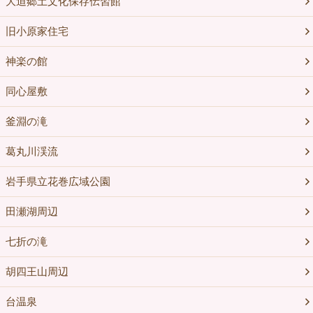
大迫郷土文化保存伝習館
旧小原家住宅
神楽の館
同心屋敷
釜淵の滝
葛丸川渓流
岩手県立花巻広域公園
田瀬湖周辺
七折の滝
胡四王山周辺
台温泉