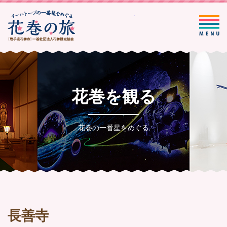
一般社団法人花巻観光協会
花巻を観る
花巻の一番星をめぐる
長善寺