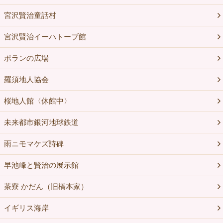
宮沢賢治童話村
宮沢賢治イーハトーブ館
ポランの広場
羅須地人協会
桜地人館〈休館中〉
未来都市銀河地球鉄道
雨ニモマケズ詩碑
早池峰と賢治の展示館
茶寮 かだん（旧橋本家）
イギリス海岸