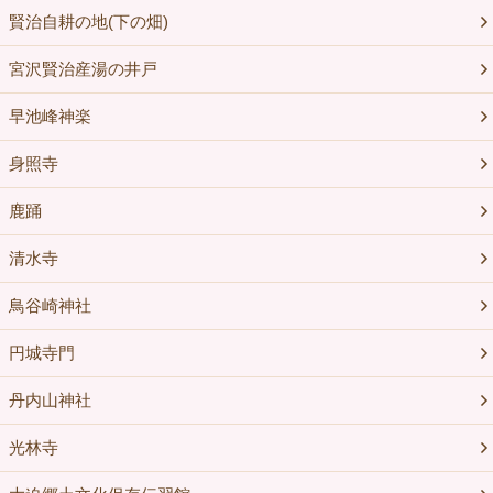
賢治自耕の地(下の畑)
宮沢賢治産湯の井戸
早池峰神楽
身照寺
鹿踊
清水寺
鳥谷崎神社
円城寺門
丹内山神社
光林寺