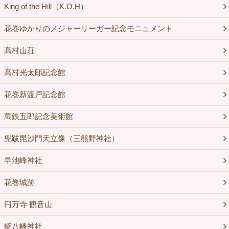
King of the Hill（K.O.H）
花巻ゆかりのメジャーリーガー記念モニュメント
高村山荘
高村光太郎記念館
花巻新渡戸記念館
萬鉄五郎記念美術館
兜跋毘沙門天立像（三熊野神社）
早池峰神社
花巻城跡
円万寺 観音山
鏑八幡神社