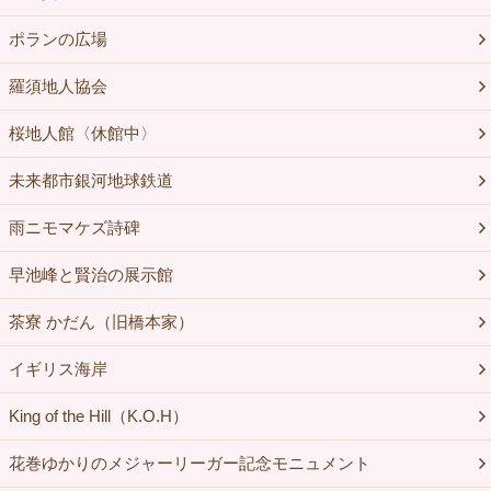
ポランの広場
羅須地人協会
桜地人館〈休館中〉
未来都市銀河地球鉄道
雨ニモマケズ詩碑
早池峰と賢治の展示館
茶寮 かだん（旧橋本家）
イギリス海岸
King of the Hill（K.O.H）
花巻ゆかりのメジャーリーガー記念モニュメント