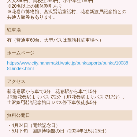
大人350円、高校生250円、小中学生150円
※20名以上の団体割引あり
※花巻市博物館、宮沢賢治童話村、花巻新渡戸記念館との
共通入館券もあります。
駐車場
有（普通車60台、大型バスは童話村駐車場へ）
ホームページ
https://www.city.hanamaki.iwate.jp/bunkasports/bunka/10089
81/index.html
アクセス
新花巻駅から車で3分、花巻駅から車で15分
JR新花巻駅よりバスで2分（JR花巻駅よりバスで17分）、
土沢線｢賢治記念館口｣バス停下車後徒歩5分
無料公開日
・4月24日（開館記念日）
・5月下旬 国際博物館の日（2024年は5月25日）