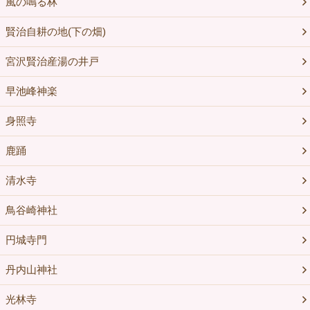
風の鳴る林
賢治自耕の地(下の畑)
宮沢賢治産湯の井戸
早池峰神楽
身照寺
鹿踊
清水寺
鳥谷崎神社
円城寺門
丹内山神社
光林寺