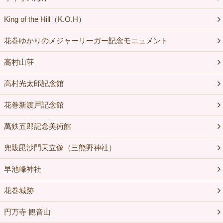
King of the Hill（K.O.H）
花巻ゆかりのメジャーリーガー記念モニュメント
高村山荘
高村光太郎記念館
花巻新渡戸記念館
萬鉄五郎記念美術館
兜跋毘沙門天立像（三熊野神社）
早池峰神社
花巻城跡
円万寺 観音山