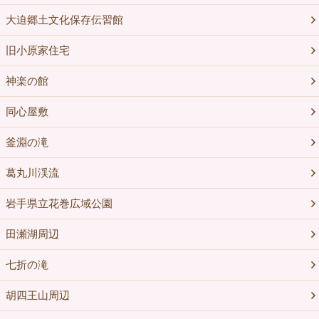
大迫郷土文化保存伝習館
旧小原家住宅
神楽の館
同心屋敷
釜淵の滝
葛丸川渓流
岩手県立花巻広域公園
田瀬湖周辺
七折の滝
胡四王山周辺