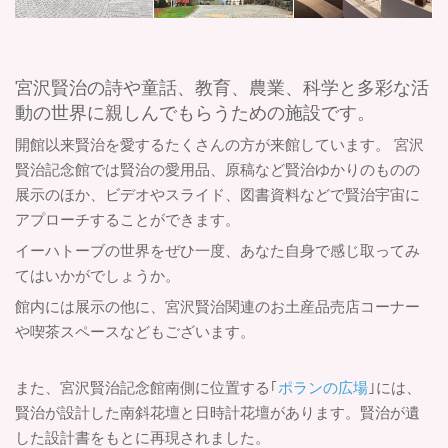
宮沢賢治の詩や童話、教育、農業、科学と多彩な活
動の世界に親しんでもらうための施設です。
開館以来賢治を愛するたくさんの方が来館しています。 宮沢
賢治記念館では賢治の愛用品、原稿など賢治ゆかりのものの
展示のほか、ビデオやスライド、図書資料などで賢治宇宙に
アプローチすることができます。
イーハトーブの世界をぜひ一度、あなた自身で感じ取ってみ
てはいかがでしょうか。
館内には展示の他に、宮沢賢治関連のお土産品売店コーナー
や喫茶スペースなどもございます。
また、宮沢賢治記念館南側に位置する｢
ポランの広場
｣には、
賢治が設計した南斜花壇と日時計花壇があります。賢治が遺
した設計書をもとに再現されました。