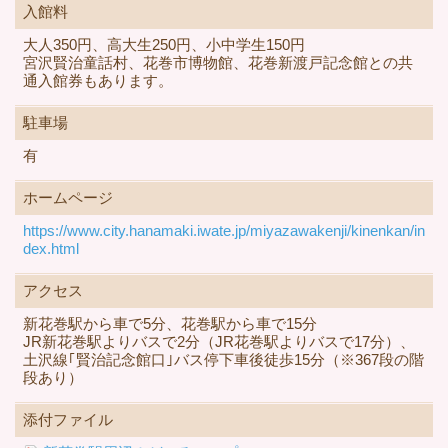
入館料
大人350円、高大生250円、小中学生150円
宮沢賢治童話村、花巻市博物館、花巻新渡戸記念館との共
通入館券もあります。
駐車場
有
ホームページ
https://www.city.hanamaki.iwate.jp/miyazawakenji/kinenkan/in
dex.html
アクセス
新花巻駅から車で5分、花巻駅から車で15分
JR新花巻駅よりバスで2分（JR花巻駅よりバスで17分）、
土沢線｢賢治記念館口｣バス停下車後徒歩15分（※367段の階
段あり）
添付ファイル