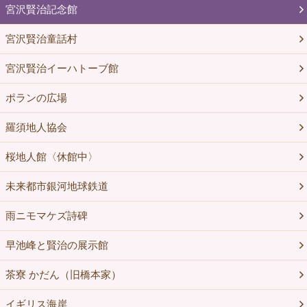
宮沢賢治記念館
宮沢賢治童話村
宮沢賢治イーハトーブ館
ポランの広場
羅須地人協会
桜地人館〈休館中〉
未来都市銀河地球鉄道
雨ニモマケズ詩碑
早池峰と賢治の展示館
茶寮 かだん（旧橋本家）
イギリス海岸