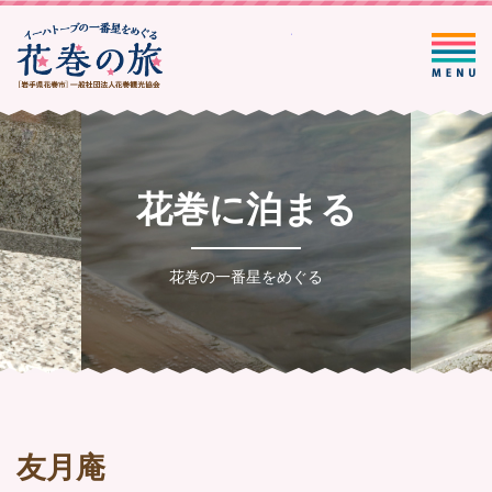
一般社団法人花巻観光協会
花巻に泊まる
花巻の一番星をめぐる
友月庵