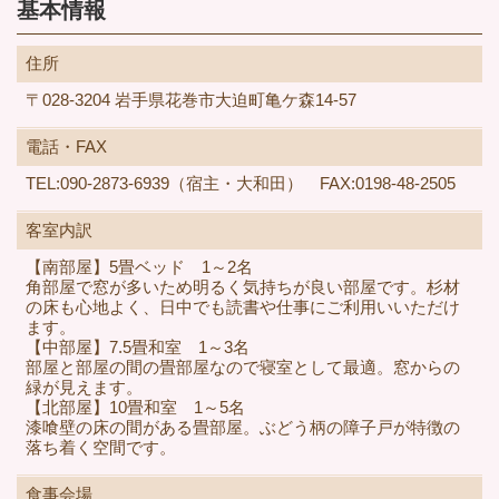
基本情報
住所
〒028-3204 岩手県花巻市大迫町亀ケ森14-57
電話・FAX
TEL:090-2873-6939（宿主・大和田） FAX:0198-48-2505
客室内訳
【南部屋】5畳ベッド 1～2名
角部屋で窓が多いため明るく気持ちが良い部屋です。杉材
の床も心地よく、日中でも読書や仕事にご利用いいただけ
ます。
【中部屋】7.5畳和室 1～3名
部屋と部屋の間の畳部屋なので寝室として最適。窓からの
緑が見えます。
【北部屋】10畳和室 1～5名
漆喰壁の床の間がある畳部屋。ぶどう柄の障子戸が特徴の
落ち着く空間です。
食事会場