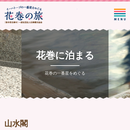
一般社団法人花巻観光協会
花巻に泊まる
花巻の一番星をめぐる
山水閣