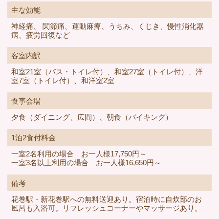
主な効能
神経痛、 関節痛、運動麻痺、うちみ、くじき、慢性消化器
病、疲労回復など
客室内訳
和室21室（バス・トイレ付）、和室27室（トイレ付）、洋
室7室（トイレ付）、和洋室2室
食事会場
夕食（ダイニング、広間）、朝食（バイキング）
1泊2食付料金
一室2名利用の場合 お一人様17,750円～
一室3名以上利用の場合 お一人様16,650円～
備考
花巻駅・新花巻駅への無料送迎あり。宿泊時に自炊部のお
風呂も入浴可。リフレッシュコーナーやマッサージあり。