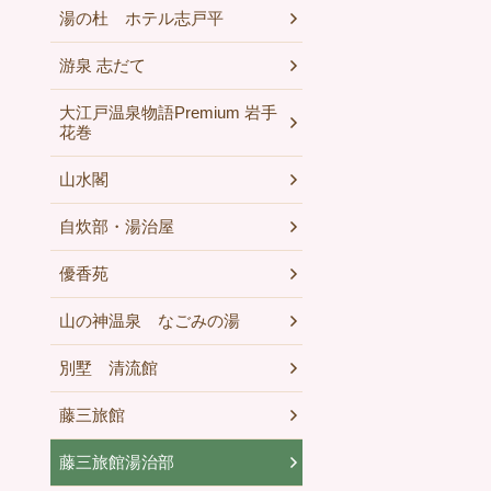
湯の杜 ホテル志戸平
游泉 志だて
大江戸温泉物語Premium 岩手
花巻
山水閣
自炊部・湯治屋
優香苑
山の神温泉 なごみの湯
別墅 清流館
藤三旅館
藤三旅館湯治部