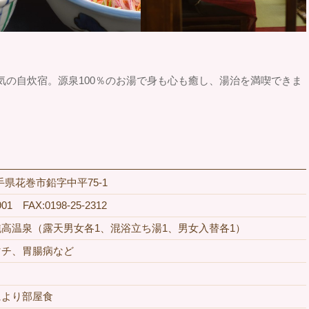
気の自炊宿。源泉100％のお湯で身も心も癒し、湯治を満喫できま
 岩手県花巻市鉛字中平75-1
901 FAX:0198-25-2312
高温泉（露天男女各1、混浴立ち湯1、男女入替各1）
マチ、胃腸病など
により部屋食