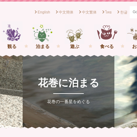
English
中文簡体
中文繁体
ไทย
한글
般社団法人花巻観光協会[岩手県花巻市] イーハトーブの一番星を
観る
泊まる
遊ぶ
食べる
お
花巻に泊まる
花巻の一番星をめぐる