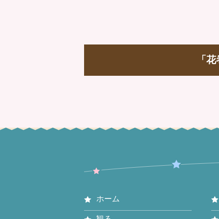
「花
ホーム
観る