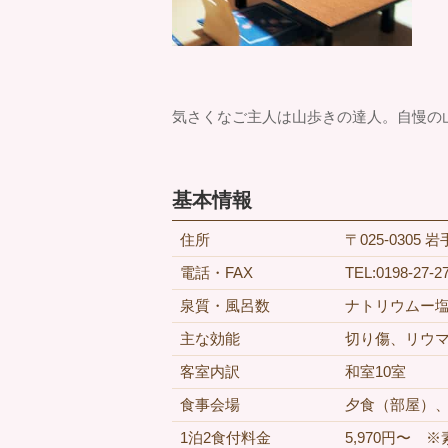
気さくなご主人は山歩きの達人。自慢の
基本情報
住所
〒025-0305 
電話・FAX
TEL:0198-27-2
泉質・風呂数
ナトリウムー塩
主な効能
切り傷、リウ
客室内訳
和室10室
食事会場
夕食（部屋）
1泊2食付料金
5,970円〜 ※