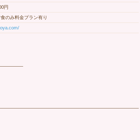
300円
夕食のみ料金プラン有り
inoya.com/