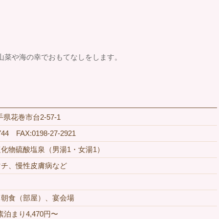
山菜や海の幸でおもてなしをします。
岩手県花巻市台2-57-1
744 FAX:0198-27-2921
化物硫酸塩泉（男湯1・女湯1）
マチ、慢性皮膚病など
、朝食（部屋）、宴会場
素泊まり4,470円〜