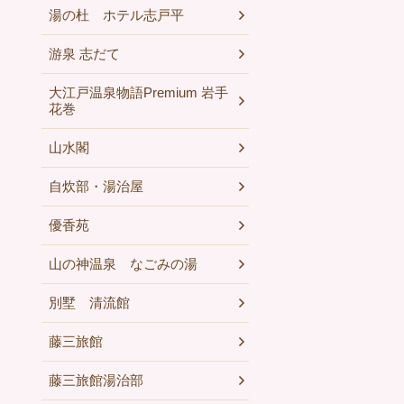
湯の杜 ホテル志戸平
游泉 志だて
大江戸温泉物語Premium 岩手
花巻
山水閣
自炊部・湯治屋
優香苑
山の神温泉 なごみの湯
別墅 清流館
藤三旅館
藤三旅館湯治部