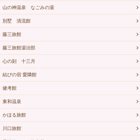
山の神温泉 なごみの湯
別墅 清流館
藤三旅館
藤三旅館湯治部
心の刻 十三月
結びの宿 愛隣館
健考館
東和温泉
かほる旅館
川口旅館