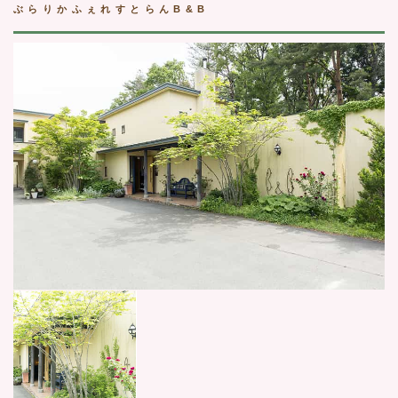
ぶらりかふぇれすとらんB&B