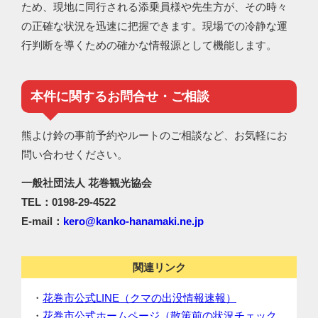
ため、現地に同⾏される添乗員様や先⽣方が、その時々
の正確な状況を迅速に把握できます。現場での冷静な運
⾏判断を導くための確かな情報源として機能します。
本件に関するお問合せ・ご相談
熊よけ鈴の事前予約やルートのご相談など、お気軽にお
問い合わせください。
⼀般社団法人 花巻観光協会
TEL：
0198-29-4522
E-mail：
kero@kanko-hanamaki.ne.jp
関連リンク
・
花巻市公式LINE（クマの出没情報速報）
・
花巻市公式ホームページ（散策前の状況チェック