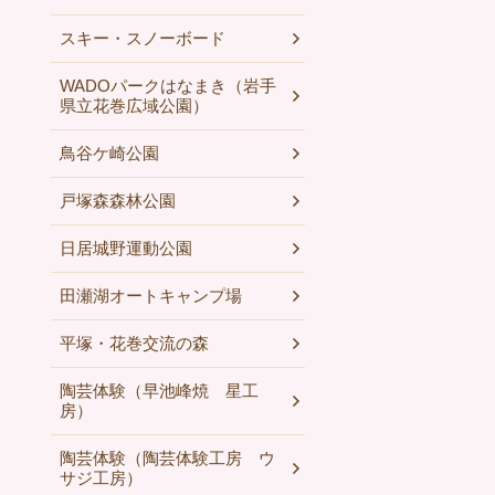
スキー・スノーボード
WADOパークはなまき（岩手
県立花巻広域公園）
鳥谷ケ崎公園
戸塚森森林公園
日居城野運動公園
田瀬湖オートキャンプ場
平塚・花巻交流の森
陶芸体験（早池峰焼 星工
房）
陶芸体験（陶芸体験工房 ウ
サジ工房）