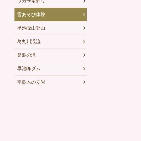
ワカサギ釣り
雪あそび体験
早池峰山登山
葛丸川渓流
釜淵の滝
早池峰ダム
平良木の立岩