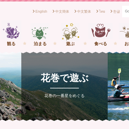
English
中文簡体
中文繁体
ไทย
한글
般社団法人花巻観光協会[岩手県花巻市] イーハトーブの一番星を
観る
泊まる
遊ぶ
食べる
お
花巻で遊ぶ
花巻の一番星をめぐる