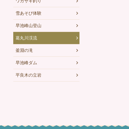
ワカサギ釣り
雪あそび体験
早池峰山登山
葛丸川渓流
釜淵の滝
早池峰ダム
平良木の立岩