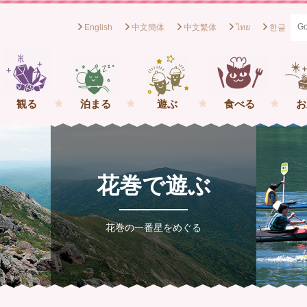
English
中文簡体
中文繁体
ไทย
한글
般社団法人花巻観光協会[岩手県花巻市] イーハトーブの一番星を
観る
泊まる
遊ぶ
食べる
お
花巻で遊ぶ
花巻の一番星をめぐる