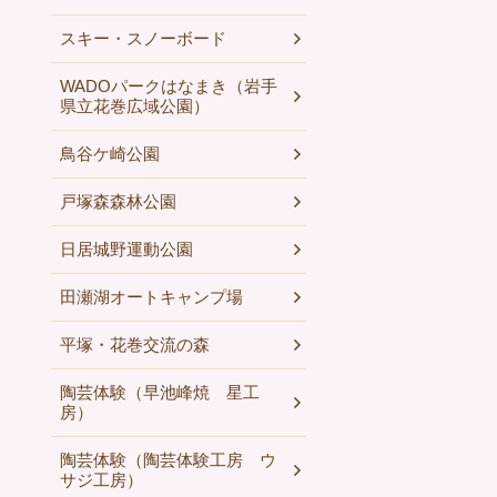
スキー・スノーボード
WADOパークはなまき（岩手
県立花巻広域公園）
鳥谷ケ崎公園
戸塚森森林公園
日居城野運動公園
田瀬湖オートキャンプ場
平塚・花巻交流の森
陶芸体験（早池峰焼 星工
房）
陶芸体験（陶芸体験工房 ウ
サジ工房）