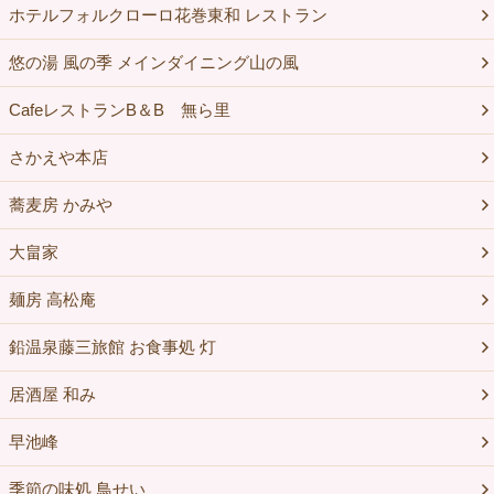
ホテルフォルクローロ花巻東和 レストラン
悠の湯 風の季 メインダイニング山の風
CafeレストランB＆B 無ら里
さかえや本店
蕎麦房 かみや
大畠家
麺房 高松庵
鉛温泉藤三旅館 お食事処 灯
居酒屋 和み
早池峰
季節の味処 鳥せい