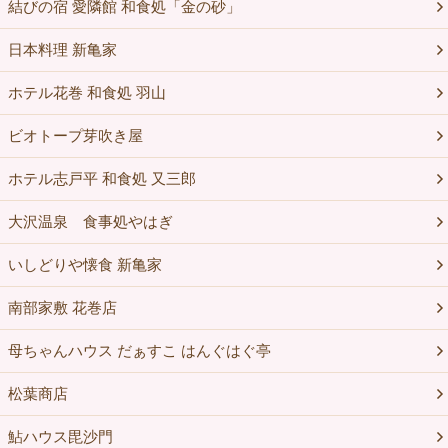
結びの宿 愛隣館 和食処「金の砂」
日本料理 新亀家
ホテル花巻 和食処 羽山
ビオトープ芽吹き屋
ホテル志戸平 和食処 又三郎
大沢温泉 食事処やはぎ
いしどりや懐食 新亀家
南部家敷 花巻店
母ちゃんハウス だぁすこ はんぐはぐ亭
松葉商店
鮎ハウス毘沙門