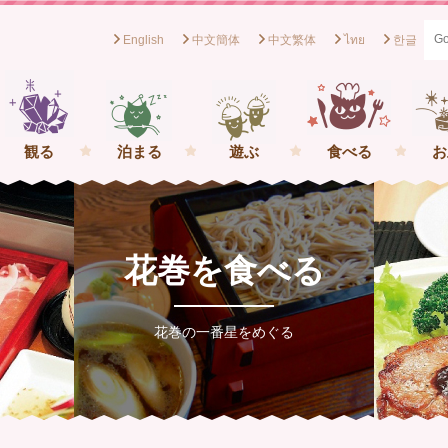
English
中文簡体
中文繁体
ไทย
한글
般社団法人花巻観光協会[岩手県花巻市] イーハトーブの一番星を
観る
泊まる
遊ぶ
食べる
お
花巻を食べる
花巻の一番星をめぐる