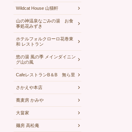
Wildcat House 山猫軒
山の神温泉なごみの湯 お食
事処花みずき
ホテルフォルクローロ花巻東
和 レストラン
悠の湯 風の季 メインダイニン
グ山の風
CafeレストランB＆B 無ら里
さかえや本店
蕎麦房 かみや
大畠家
麺房 高松庵