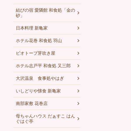
結びの宿 愛隣館 和食処「金の
砂」
日本料理 新亀家
ホテル花巻 和食処 羽山
ビオトープ芽吹き屋
ホテル志戸平 和食処 又三郎
大沢温泉 食事処やはぎ
いしどりや懐食 新亀家
南部家敷 花巻店
母ちゃんハウス だぁすこ はん
ぐはぐ亭