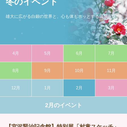
冬のイベント
雄大に広がる白銀の世界と、心も体もホッとする温泉三昧
4月
5月
6月
7月
8月
9月
10月
11月
12月
1月
2月
3月
2月のイベント
【宮沢賢治記念館】特別展「村童スケッチ」