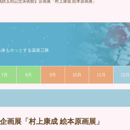
萬鉄五郎記念美術館】企画展「村上康成 絵本原画展」
も体もホッとする温泉三昧
7月
8月
9月
10月
11月
12月
企画展「村上康成 絵本原画展」