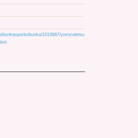
.jp/bunkasports/bunka/1019887/yorozutetsu
tml