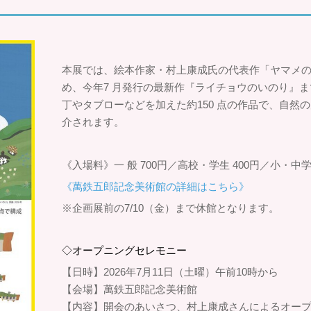
本展では、絵本作家・村上康成氏の代表作「ヤマメ
め、今年7 月発行の最新作『ライチョウのいのり』
丁やタブローなどを加えた約150 点の作品で、自然
介されます。
《入場料》一 般 700円／高校・学生 400円／小・中学生
《萬鉄五郎記念美術館の詳細はこちら》
※企画展前の7/10（金）まで休館となります。
◇オープニングセレモニー
【日時】2026年7月11日（土曜）午前10時から
【会場】萬鉄五郎記念美術館
【内容】開会のあいさつ、村上康成さんによるオー