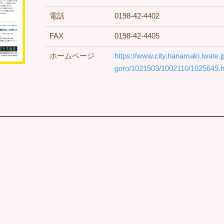
電話
0198-42-4402
FAX
0198-42-4405
ホームページ
https://www.city.hanamaki.iwate
goro/1021503/1002110/1025649.h