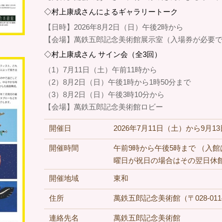
◇村上康成さんによるギャラリートーク
【日時】2026年8月2日（日）午後2時から
【会場】萬鉄五郎記念美術館展示室（入場券が必要
◇村上康成さん サイン会（全3回）
（1）7月11日（土）午前11時から
（2）8月2日（日）午後1時から1時50分まで
（3）8月2日（日）午後3時10分から
【会場】萬鉄五郎記念美術館ロビー
開催日
2026年7月11日（土）から9月
開催時間
午前9時から午後5時まで （入館
曜日が祝日の場合はその翌日休
開催地域
東和
住所
萬鉄五郎記念美術館（〒028-0
連絡先名
萬鉄五郎記念美術館