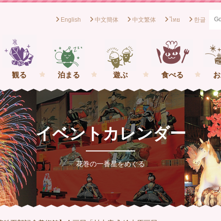
English
中文簡体
中文繁体
ไทย
한글
般社団法人花巻観光協会[岩手県花巻市] イーハトーブの一番星を
観る
泊まる
遊ぶ
食べる
お
イベントカレンダー
花巻の一番星をめぐる