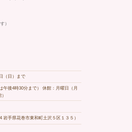
です）
13日（日）まで
は午後4時30分まで） 休館：月曜日（月
館）
114 岩手県花巻市東和町土沢５区１３５）