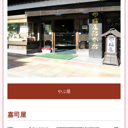
やぶ屋
嘉司屋