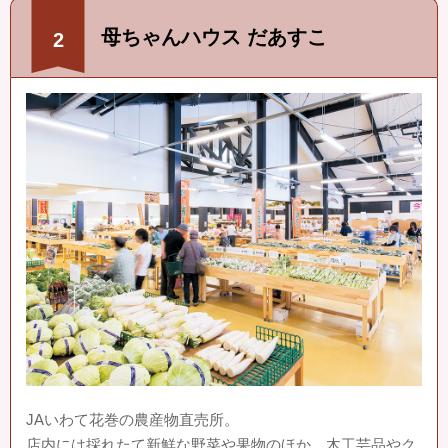
母ちゃんハウス だあすこ
2
JAいわて花巻の農産物直売所。
店内には採れたて新鮮な野菜や果物のほか、木工芸品やク