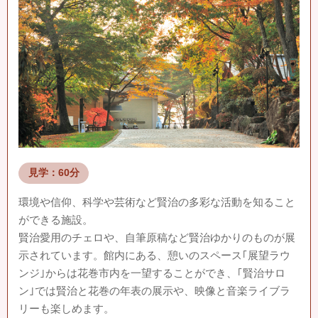
見学：60分
環境や信仰、科学や芸術など賢治の多彩な活動を知ること
ができる施設。
賢治愛用のチェロや、自筆原稿など賢治ゆかりのものが展
示されています。館内にある、憩いのスペース｢展望ラウ
ンジ｣からは花巻市内を一望することができ、｢賢治サロ
ン｣では賢治と花巻の年表の展示や、映像と音楽ライブラ
リーも楽しめます。