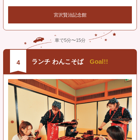
宮沢賢治記念館
車で5分〜15分
ランチ わんこそば
Goal!!
4