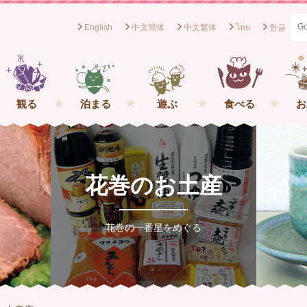
English
中文簡体
中文繁体
ไทย
한글
般社団法人花巻観光協会[岩手県花巻市] イーハトーブの一番星を
観る
泊まる
遊ぶ
食べる
お
花巻のお土産
花巻の一番星をめぐる