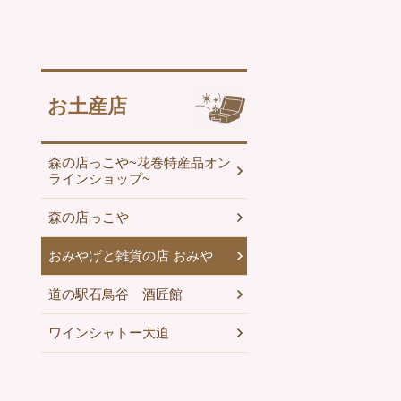
お土産店
森の店っこや~花巻特産品オン
ラインショップ~
森の店っこや
おみやげと雑貨の店 おみや
道の駅石鳥谷 酒匠館
ワインシャトー大迫