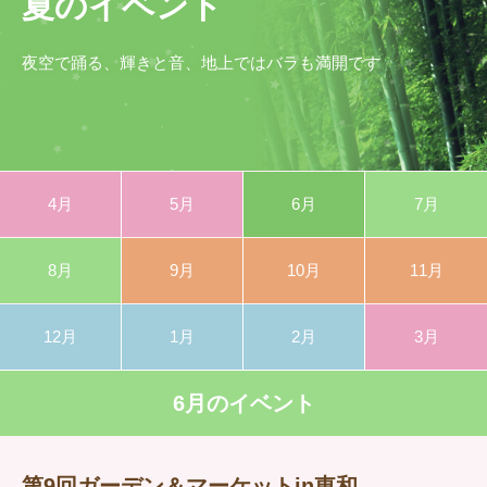
夏のイベント
夜空で踊る、輝きと音、地上ではバラも満開です
4月
5月
6月
7月
8月
9月
10月
11月
12月
1月
2月
3月
6月のイベント
第9回ガーデン＆マーケットin東和