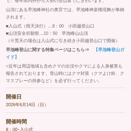
で、毎年県内外から大勢の登山客でにぎわいます。
山頂にある早池峰神社の奥宮では、早池峰神楽権現舞が奉納
されます。
■入山式（雨天決行）…8：00 小田越登山口
■山頂安全祈願祭…10：50 早池峰山山頂
（※荒天の場合は入山式に引き続き小田越登山口で開催）
早池峰登山に関する特集ページはこちら⇒
【早池峰登山ガ
イド】
○近年は周辺地域も含めクマの出没やクマによる人身被害も
報告されております。登山時にはクマ対策（クマよけ鈴、ク
マスプレーの持参など）を必ず行ってください。
開催日
2026年6月14日（日）
開催時間
8：00~入山式