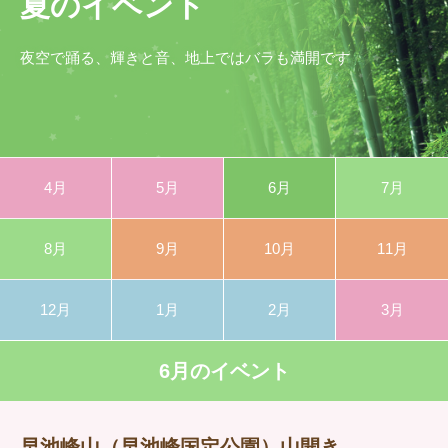
夏のイベント
夜空で踊る、輝きと音、地上ではバラも満開です
4月
5月
6月
7月
8月
9月
10月
11月
12月
1月
2月
3月
6月のイベント
早池峰山（早池峰国定公園）山開き