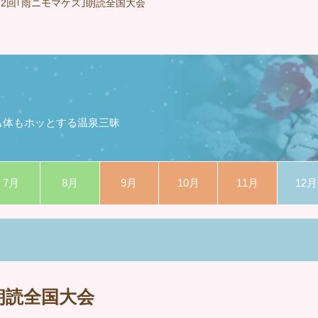
12回｢雨ニモマケズ｣朗読全国大会
も体もホッとする温泉三昧
7月
8月
9月
10月
11月
12月
朗読全国大会