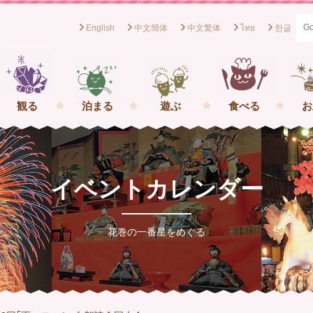
English
中文簡体
中文繁体
ไทย
한글
般社団法人花巻観光協会[岩手県花巻市] イーハトーブの一番星を
観る
泊まる
遊ぶ
食べる
お
イベントカレンダー
花巻の一番星をめぐる