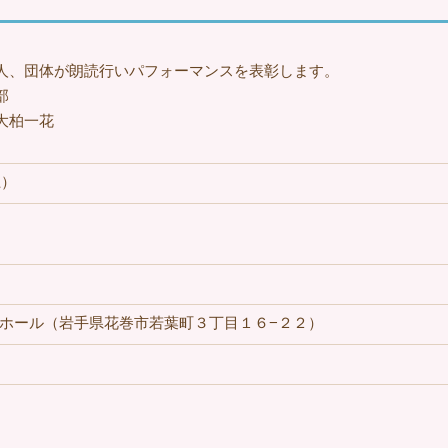
人、団体が朗読行いパフォーマンスを表彰します。
部
柏一花
土）
ホール（岩手県花巻市若葉町３丁目１６−２２）