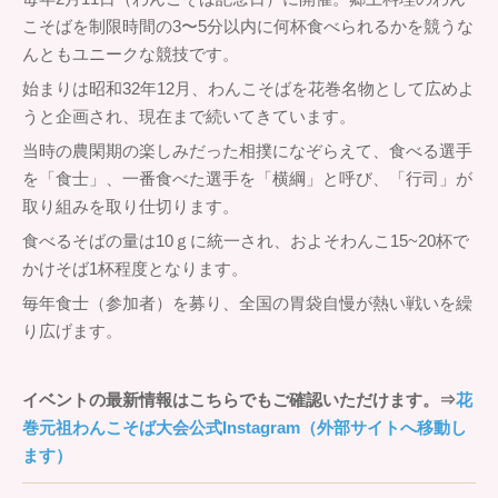
こそばを制限時間の3〜5分以内に何杯食べられるかを競うな
んともユニークな競技です。
始まりは昭和32年12月、わんこそばを花巻名物として広めよ
うと企画され、現在まで続いてきています。
当時の農閑期の楽しみだった相撲になぞらえて、食べる選手
を「食士」、一番食べた選手を「横綱」と呼び、「行司」が
取り組みを取り仕切ります。
食べるそばの量は10ｇに統一され、およそわんこ15~20杯で
かけそば1杯程度となります。
毎年食士（参加者）を募り、全国の胃袋自慢が熱い戦いを繰
り広げます。
イベントの最新情報はこちらでもご確認いただけます。⇒
花
巻元祖わんこそば大会公式Instagram（外部サイトへ移動し
ます）