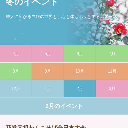
冬のイベント
雄大に広がる白銀の世界と、心も体もホッとする温泉三昧
4月
5月
6月
7月
8月
9月
10月
11月
12月
1月
2月
3月
2月のイベント
花巻元祖わんこそば全日本大会