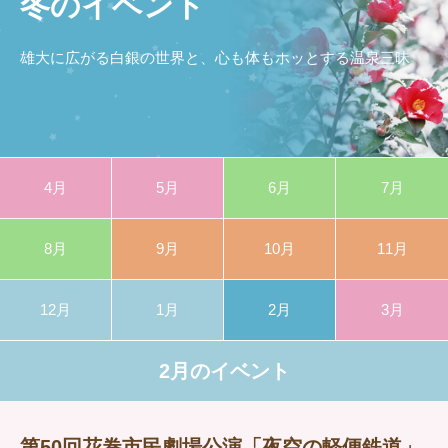
冬のイベント
雄大に広がる白銀の世界と、心も体もホッとする温泉三昧
4月
5月
6月
7月
8月
9月
10月
11月
12月
1月
2月
3月
2月のイベント
第50回花巻市民劇場公演「夜空の軽便鉄道」