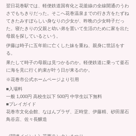
翌日花巻駅では、軽便鉄道国有化と花釜線の全線開通のうわ
さでもちきりだった。そこへ花巻温泉までの行き方をたずね
てきたみすぼらしい身なりの少女が、昨晩の少女時子だっ
た。寝たきりの父親と幼い弟を置いて生活のために家を出た
母親を探しているという。
伊藤は時子に五年前に亡くした妹を重ね、親身に世話をす
る。
果たして時子の母親は見つかるのか。軽便鉄道に乗って釜石
に海を見に行く約束が叶う日が来るのか。
※花巻市公式ホームページより引用
■入場料
一般 1,000円 高校生以下 500円 中学生以下無料
■プレイガイド
花巻市文化会館、なはんプラザ、正時堂、伊藤精、砂田屋石
鳥谷店、佐々長醸造