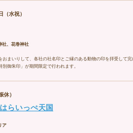
6日（水祝）
神社、花巻神社
をおまいりして、各社の社名印とご縁のある動物の印を拝受して完
特別御朱印」が期間限定で行われます。
水振休）
巻はらいっぺ天国
リア