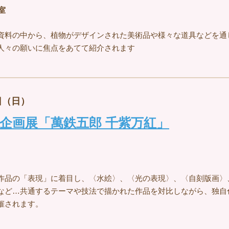
室
資料の中から、植物がデザインされた美術品や様々な道具などを通
人々の願いに焦点をあてて紹介されます
日（日）
企画展「萬鉄五郎 千紫万紅」
作品の「表現」に着目し、〈水絵〉、〈光の表現〉、〈自刻版画〉
など…共通するテーマや技法で描かれた作品を対比しながら、独自
催されます。