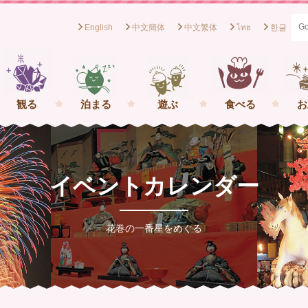
English
中文簡体
中文繁体
ไทย
한글
般社団法人花巻観光協会[岩手県花巻市] イーハトーブの一番星を
観る
泊まる
遊ぶ
食べる
お
イベントカレンダー
花巻の一番星をめぐる