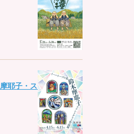
木摩耶子・ス