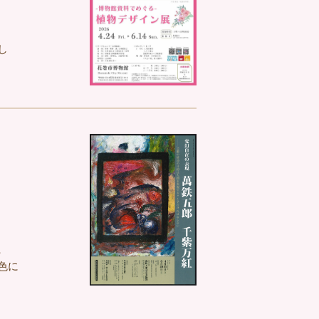
し
、
色に