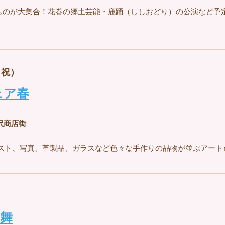
ものが大集合！花巻の郷土芸能・鹿踊（ししおどり）の公演など予
月祝）
ェア春
沢商店街
スト、写真、革製品、ガラスなど色々な手作りの品物が並ぶアート
舞