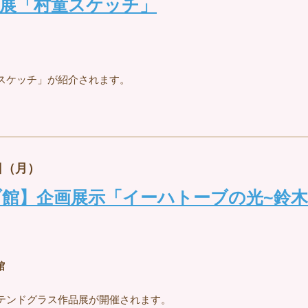
別展「村童スケッチ」
スケッチ」が紹介されます。
日（月）
館】企画展示「イーハトーブの光~鈴
館
テンドグラス作品展が開催されます。