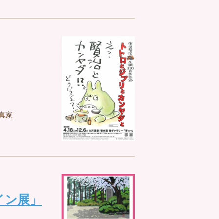
真家
イン展」