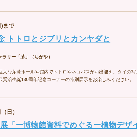
日)まで
記念 トトロとジブリとカンヤダと
ャラリー「茅」（ちがや）
巨大な茅葺ホールや館内でトトロやネコバスがお出迎え。タイの写
沢賢治生誕130周年記念コーナーの特別展示をお楽しみください。
日（日）
マ展「ー博物館資料でめぐるー植物デザ