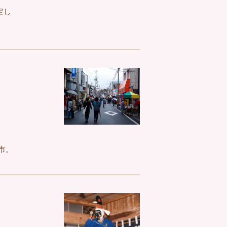
定し
市。