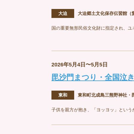
大迫
大迫郷土文化保存伝習館（
国の重要無形民俗文化財に指定され、ユ
2026年5月4日〜5月5日
毘沙門まつり・全国泣
東和
東和町北成島三熊野神社・
子供を親方が抱き、「ヨッヨッ」という