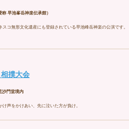
愛称 早池峯岳神楽伝承館）
ネスコ無形文化遺産にも登録されている早池峰岳神楽の公演です。
き相撲大会
毘沙門堂境内
かけ声をかけあい、先に泣いた方が負け。