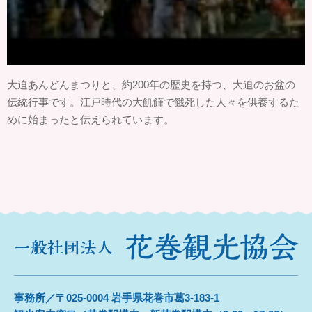
大迫あんどんまつりと、約200年の歴史を持つ、大迫のお盆の
伝統行事です。江戸時代の大飢饉で餓死した人々を供養するた
めに始まったと伝えられています。
事務所／〒025-0004 岩手県花巻市葛3-183-1