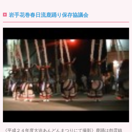
岩手花巻春日流鹿踊り保存協議会
《平成２４年度大迫あんどんまつりにて撮影》鹿踊は怨霊鎮