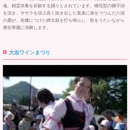
魂、精霊供養を祈願する踊りとされています。権現型の獅子頭
を頂き、ササラを頭上高く抜き出した装束に身をつつんだ八頭
の鹿が、前腰につけた締太鼓を打ち鳴らし、歌をうたいながら
勇壮華麗に演舞します。
大迫ワインまつり