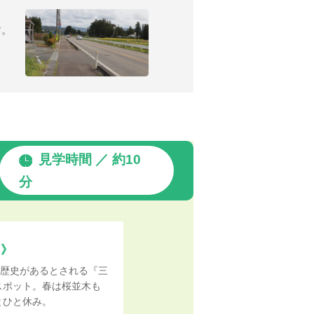
す。
見学時間 ／ 約10
分
）》
る歴史があるとされる『三
スポット。春は桜並木も
とひと休み。