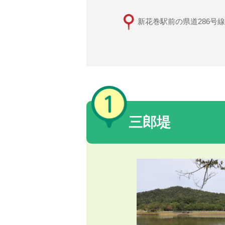
新花巻駅前の県道286
三郎堤