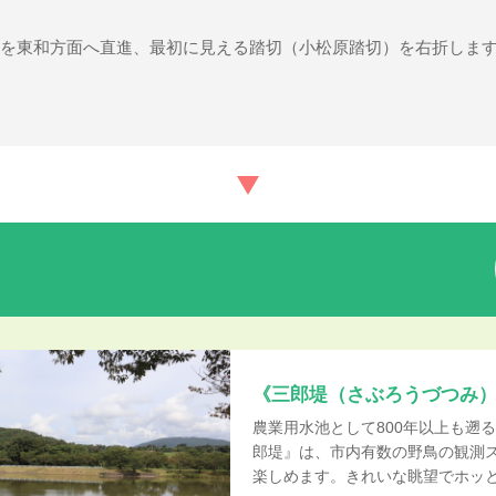
号線を東和方面へ直進、最初に見える踏切（小松原踏切）を右折しま
《三郎堤（さぶろうづつみ
農業用水池として800年以上も遡
郎堤』は、市内有数の野鳥の観測
楽しめます。きれいな眺望でホッ