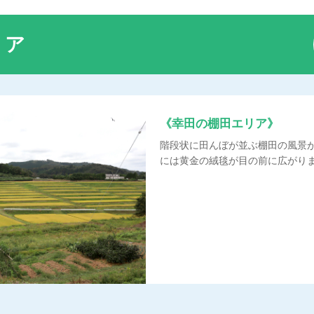
リア
《幸田の棚田エリア》
階段状に田んぼが並ぶ棚田の風景
には黄金の絨毯が目の前に広がり