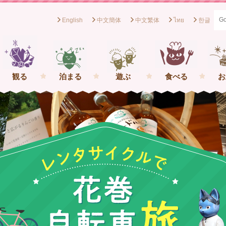
English
中文簡体
中文繁体
ไทย
한글
般社団法人花巻観光協会[岩手県花巻市] イーハトーブの一番星を
観る
泊まる
遊ぶ
食べる
お