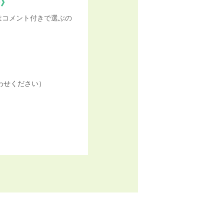
ー》
はコメント付きで選ぶの
わせください）