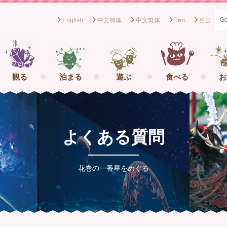
English
中文簡体
中文繁体
ไทย
한글
般社団法人花巻観光協会[岩手県花巻市] イーハトーブの一番星を
観る
泊まる
遊ぶ
食べる
お
よくある質問
花巻の一番星をめぐる